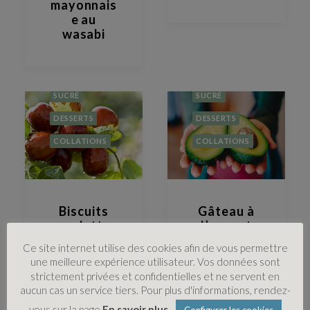
mayonnais
e au
wasabi
SUCRÉ
SUCRÉ
DESSERTS
DESSERTS
COLLATIONS
COLLATIONS
Biscuits
Gâteau à
aux dattes
l’avocat
et aux
Ce site internet utilise des cookies afin de vous permettre
pignons de
une meilleure expérience utilisateur. Vos données sont
pin
strictement privées et confidentielles et ne servent en
aucun cas un service tiers. Pour plus d'informations, rendez-
vous sur la page
En savoir plus
.
Configurer les cookies