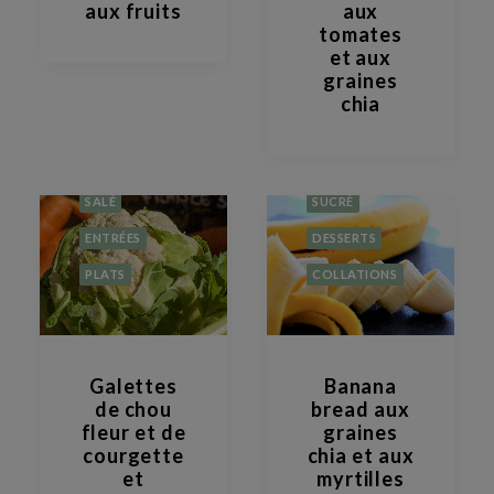
RECHERCHE
aux fruits
aux
tomates
et aux
graines
chia
SALÉ
SUCRÉ
ENTRÉES
DESSERTS
PLATS
COLLATIONS
Galettes
Banana
de chou
bread aux
fleur et de
graines
courgette
chia et aux
et
myrtilles