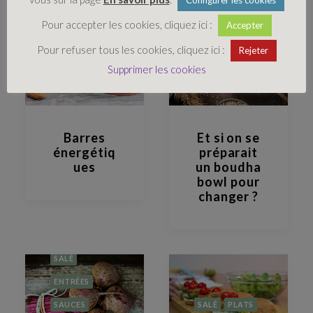
Pour accepter les cookies, cliquez ici :
Accepter
SUCRÉ
Pour refuser tous les cookies, cliquez ici :
Rejeter
COLLATIONS
SALÉ
PLATS
Supprimer les cookies
Barres
Et si on se
énergétiq
préparait
ues
un boudha
bowl pour
changer ?
SALÉ
ENTRÉES
SAUCES
SALÉ
PLATS