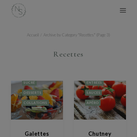
Accueil
Archive by Category "Recettes"
(
Page 3
)
ACCUEIL
MES LIVRES
Recettes
CONSULTATIONS
CONFÉRENCES
SUCRÉ
ATELIERS
SUCRÉ
ENTRÉES
BLOG
DESSERTS
SAUCES
AVIS
COLLATIONS
APÉRO
À PROPOS
CONTACT
Galettes
Chutney