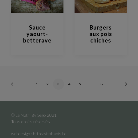
Sauce
Burgers
yaourt-
aux pois
betterave
chiches
1
2
3
4
5
…
8
© La Nutri By Sego 2021
Tous droits réservés
webdesign :
https://nohanis.be