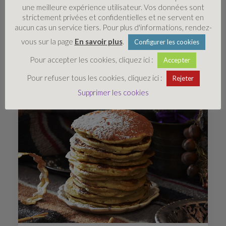
une meilleure expérience utilisateur. Vos données sont
strictement privées et confidentielles et ne servent en
aucun cas un service tiers. Pour plus d'informations, rendez-
Galette des rois végétale
vous sur la page
En savoir plus
.
Configurer les cookies
Pour accepter les cookies, cliquez ici :
Accepter
Pour refuser tous les cookies, cliquez ici :
Rejeter
Supprimer les cookies