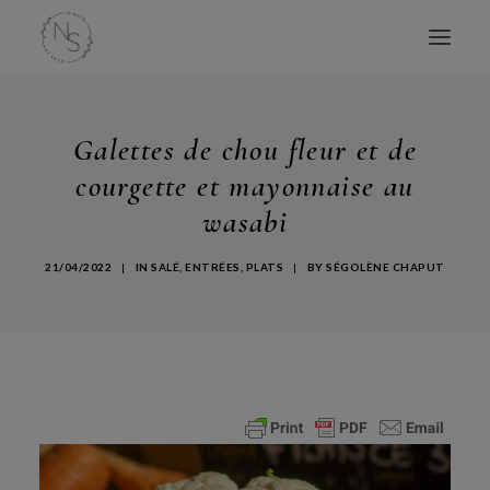
ACCUEIL
Galettes de chou fleur et de
MES LIVRES
courgette et mayonnaise au
CONSULTATIONS
wasabi
CONFÉRENCES
21/04/2022
|
IN
SALÉ
,
ENTRÉES
,
PLATS
|
BY
SÉGOLÈNE CHAPUT
ATELIERS
BLOG
AVIS
À PROPOS
CONTACT