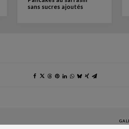
sans sucres ajoutés
GAL
ARTICLES ET RECETTES
E 