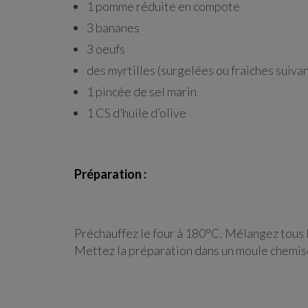
1 pomme réduite en compote
3 bananes
3 oeufs
des myrtilles (surgelées ou fraiches suivant
1 pincée de sel marin
1 CS d’huile d’olive
Préparation :
Préchauffez le four à 180°C. Mélangez tous l
Mettez la préparation dans un moule chemisé