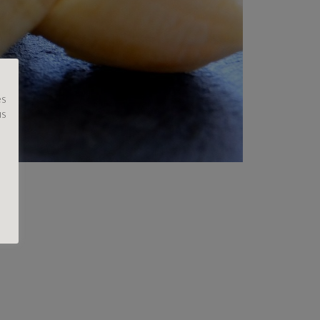
es
us