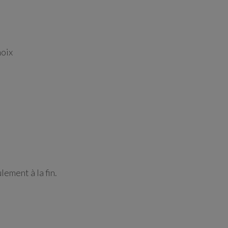
hoix
ement à la fin.