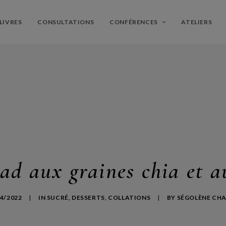
LIVRES
CONSULTATIONS
CONFÉRENCES
ATELIERS
d aux graines chia et a
04/2022
|
IN
SUCRÉ
,
DESSERTS
,
COLLATIONS
|
BY
SÉGOLÈNE CH