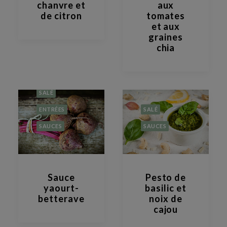
RECHERCHE
chanvre et
aux
de citron
tomates
et aux
graines
chia
SALÉ
ENTRÉES
SALÉ
SAUCES
SAUCES
Sauce
Pesto de
yaourt-
basilic et
betterave
noix de
cajou