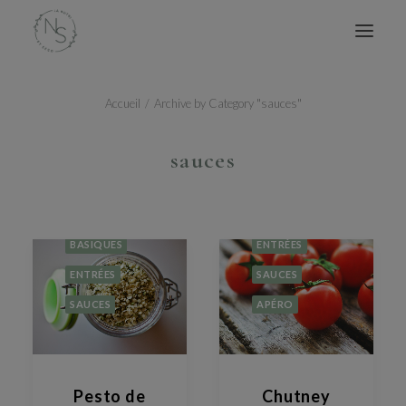
Accueil
Archive by Category "sauces"
ACCUEIL
MES LIVRES
sauces
CONSULTATIONS
CONFÉRENCES
SALÉ
SUCRÉ
ATELIERS
BASIQUES
ENTRÉES
BLOG
ENTRÉES
SAUCES
AVIS
SAUCES
APÉRO
À PROPOS
CONTACT
Pesto de
Chutney