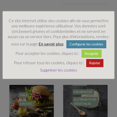
SALÉ
Ce site internet utilise des cookies afin de vous permettre
SALÉ
BASIQUES
une meilleure expérience utilisateur. Vos données sont
strictement privées et confidentielles et ne servent en
SAUCES
SAUCES
aucun cas un service tiers. Pour plus d'informations, rendez-
vous sur la page
En savoir plus
.
Configurer les cookies
Pour accepter les cookies, cliquez ici :
Accepter
Sauce
Vinaigrett
cheddar
e maison
Pour refuser tous les cookies, cliquez ici :
Rejeter
Supprimer les cookies
SAUCES
FAUXMAGES
SALÉ
ALTERNATIVES
SAUCES
VÉGÉTALES