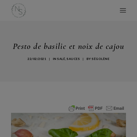
ACCUEIL
Pesto de basilic et noix de cajou
MES LIVRES
CONSULTATIONS
22/02/2021
|
IN
SALÉ
,
SAUCES
|
BY
SÉGOLÈNE
CONFÉRENCES
ATELIERS
BLOG
AVIS
À PROPOS
CONTACT