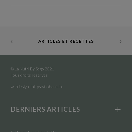
ARTICLES ET RECETTES
© La Nutri By Sego 2021
Tous droits réservés
webdesign :
https://nohanis.be
DERNIERS ARTICLES