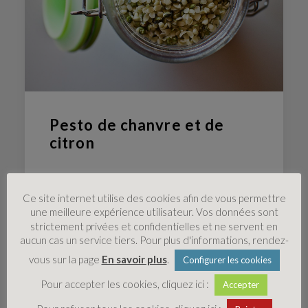
Pesto de chanvre et de
citron
Ce site internet utilise des cookies afin de vous permettre
une meilleure expérience utilisateur. Vos données sont
strictement privées et confidentielles et ne servent en
aucun cas un service tiers. Pour plus d'informations, rendez-
vous sur la page
En savoir plus
.
Configurer les cookies
Pour accepter les cookies, cliquez ici :
Accepter