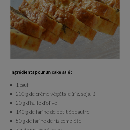
RECHERCHE
Ingrédients pour un cake salé :
1 œuf
200 g de crème végétale (riz, soja…)
20 g d’huile d’olive
140 g de farine de petit épeautre
50 g de farine de riz complète
7 g de poudre à lever