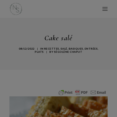
ACCUEIL
Cake salé
MES LIVRES
CONSULTATIONS
08/12/2022
|
IN
RECETTES
,
SALÉ
,
BASIQUES
,
ENTRÉES
,
PLATS
|
BY
SÉGOLÈNE CHAPUT
CONFÉRENCES
ATELIERS
BLOG
AVIS
À PROPOS
CONTACT