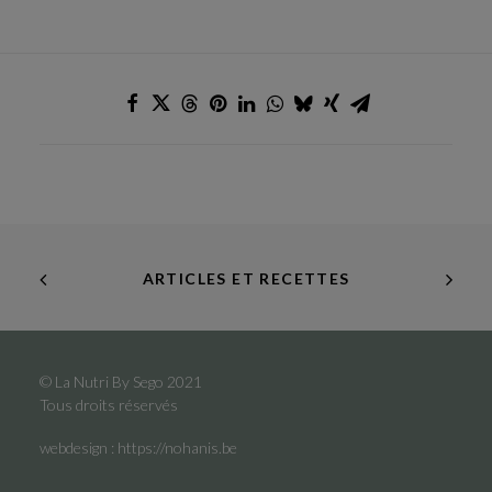
ARTICLES ET RECETTES
© La Nutri By Sego 2021
Tous droits réservés
webdesign :
https://nohanis.be