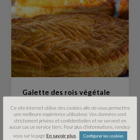
Galette des rois végétale
Ce site internet utilise des cookies afin de vous permettre
une meilleure expérience utilisateur. Vos données sont
strictement privées et confidentielles et ne servent en
aucun cas un service tiers. Pour plus d'informations, rendez-
vous sur la page
En savoir plus
.
Configurer les cookies