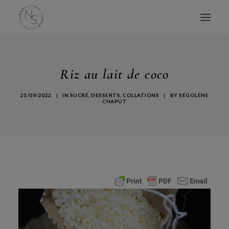
ACCUEIL
Riz au lait de coco
MES LIVRES
CONSULTATIONS
21/09/2022
|
IN
SUCRÉ
,
DESSERTS
,
COLLATIONS
|
BY
SÉGOLÈNE
CHAPUT
CONFÉRENCES
ATELIERS
BLOG
AVIS
À PROPOS
CONTACT