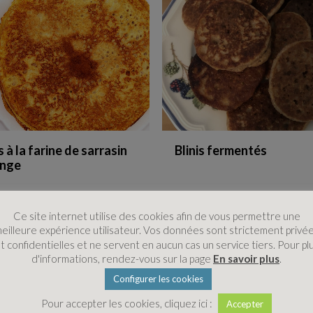
à la farine de sarrasin
Blinis fermentés
ange
Ce site internet utilise des cookies afin de vous permettre une
eilleure expérience utilisateur. Vos données sont strictement privé
t confidentielles et ne servent en aucun cas un service tiers. Pour pl
d'informations, rendez-vous sur la page
En savoir plus
.
Configurer les cookies
Pour accepter les cookies, cliquez ici :
Accepter