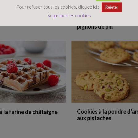
Pour refuser tous les cookies, cliquez ici :
Rejeter
Supprimer les cookies
 chocolat en mode cru
Biscuits aux dattes et a
pignons de pin
Cookies à la poudre d’a
à la farine de châtaigne
aux pistaches