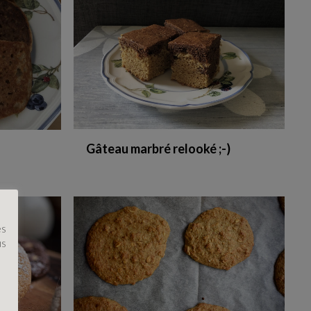
Gâteau marbré relooké ;-)
es
us