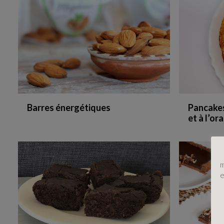
Barres énergétiques
Pancakes 
et à l’or
m
e