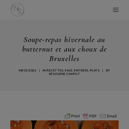
ACCUEIL
Soupe-repas hivernale au
MES LIVRES
butternut et aux choux de
CONSULTATIONS
Bruxelles
CONFÉRENCES
08/12/2022
|
IN
RECETTES
,
SALÉ
,
ENTRÉES
,
PLATS
|
BY
ATELIERS
SÉGOLÈNE CHAPUT
BLOG
AVIS
À PROPOS
CONTACT