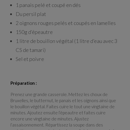
1 panais pelé et coupé en dés
Du persil plat
2 oignons rouges pelés et coupés en lamelles
150g d’épeautre
1 litre de bouillon végétal (1 litre d’eau avec 3
CS de tamari)
Sel et poivre
Préparation :
Prenez une grande casserole. Mettez les choux de
Bruxelles, le butternut, le panais et les oignons ainsi que
le bouillon végétal. Faites cuire le tout une vingtaine de
minutes. Ajoutez ensuite l’épeautre et faites cuire
encore une vingtaine de minutes. Ajustez
l’assaisonnement. Répartissez la soupe dans des