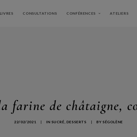
LIVRES
CONSULTATIONS
CONFÉRENCES
ATELIERS
la farine de châtaigne, c
22/02/2021
|
IN
SUCRÉ
,
DESSERTS
|
BY
SÉGOLÈNE