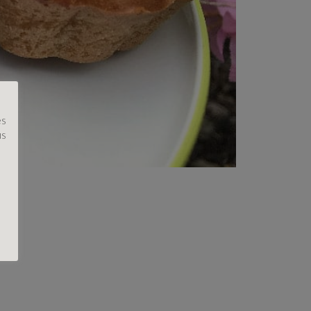
es
us