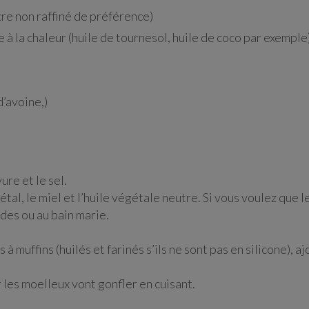
cre non raffiné de préférence)
 à la chaleur (huile de tournesol, huile de coco par exemple
d’avoine,)
ure et le sel.
tal, le miel et l’huile végétale neutre. Si vous voulez que 
des ou au bain marie.
à muffins (huilés et farinés s’ils ne sont pas en silicone), 
 les moelleux vont gonfler en cuisant.