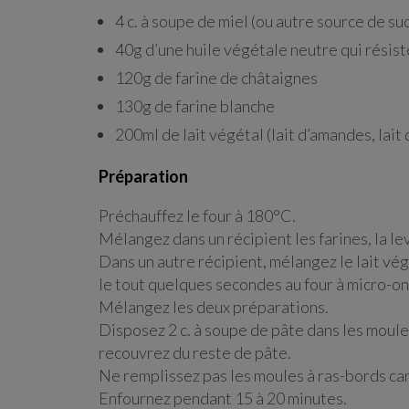
4 c. à soupe de miel (ou autre source de su
40g d’une huile végétale neutre qui résiste
120g de farine de châtaignes
130g de farine blanche
200ml de lait végétal (lait d’amandes, lait 
Préparation
Préchauffez le four à 180°C.
Mélangez dans un récipient les farines, la lev
Dans un autre récipient, mélangez le lait végé
le tout quelques secondes au four à micro-on
Mélangez les deux préparations.
Disposez 2 c. à soupe de pâte dans les moules 
recouvrez du reste de pâte.
Ne remplissez pas les moules à ras-bords car
Enfournez pendant 15 à 20 minutes.