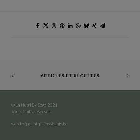
ARTICLES ET RECETTES
© La Nutri By Sego 2021
Tous droits réservés
webdesign :
https://nohanis.be