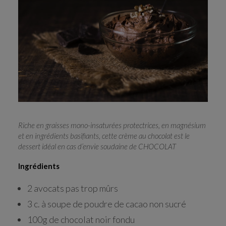
RECHERCHE
Riche en graisses mono-insaturées protectrices, en magnésium
et en ingrédients basifiants, cette crème au chocolat est le
dessert idéal en cas d’envie soudaine de CHOCOLAT
Ingrédients
2 avocats pas trop mûrs
3 c. à soupe de poudre de cacao non sucré
100g de chocolat noir fondu