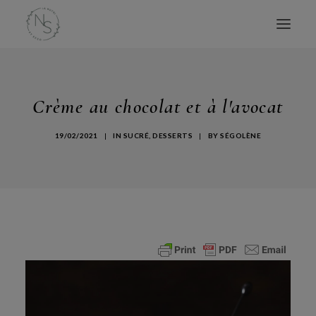
ACCUEIL
Crème au chocolat et à l'avocat
MES LIVRES
CONSULTATIONS
19/02/2021
|
IN
SUCRÉ
,
DESSERTS
|
BY
SÉGOLÈNE
CONFÉRENCES
ATELIERS
BLOG
AVIS
À PROPOS
CONTACT