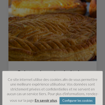
Galette des rois végétale
Ce site internet utilise des cookies afin de vous permettre
une meilleure expérience utilisateur. Vos données sont
strictement privées et confidentielles et ne servent en
aucun cas un service tiers. Pour plus d'informations, rendez-
vous sur la page
En savoir plus
.
Configurer les cookies