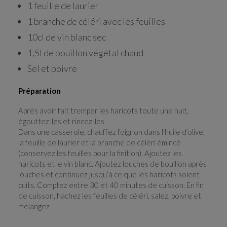
1 feuille de laurier
1 branche de céléri avec les feuilles
10cl de vin blanc sec
1,5l de bouillon végétal chaud
Sel et poivre
Préparation
Après avoir fait tremper les haricots toute une nuit,
égouttez-les et rincez-les.
Dans une casserole, chauffez l’oignon dans l’huile d’olive,
la feuille de laurier et la branche de céléri émincé
(conservez les feuilles pour la finition). Ajoutez les
haricots et le vin blanc. Ajoutez louches de bouillon après
louches et continuez jusqu’à ce que les haricots soient
cuits. Comptez entre 30 et 40 minutes de cuisson. En fin
de cuisson, hachez les feuilles de céléri, salez, poivre et
mélangez