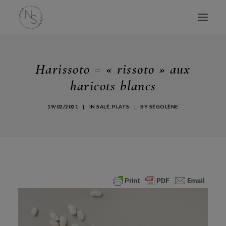
ACCUEIL
Harissoto = « rissoto » aux
MES LIVRES
haricots blancs
CONSULTATIONS
19/02/2021
|
IN
SALÉ
,
PLATS
|
BY
SÉGOLÈNE
CONFÉRENCES
ATELIERS
BLOG
AVIS
À PROPOS
CONTACT