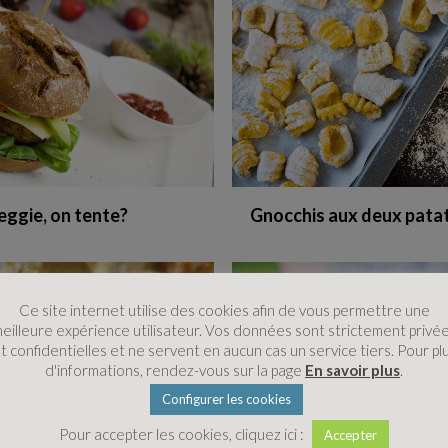
eggie, on tente?
Gnocchis aux deux pata
Ce site internet utilise des cookies afin de vous permettre une
eilleure expérience utilisateur. Vos données sont strictement privé
t confidentielles et ne servent en aucun cas un service tiers. Pour pl
d'informations, rendez-vous sur la page
En savoir plus
.
Configurer les cookies
Pour accepter les cookies, cliquez ici :
Accepter