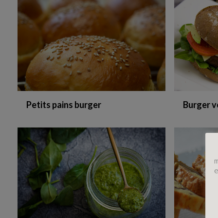
Petits pains burger
Burger v
m
e