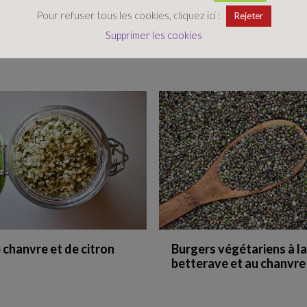
Pour refuser tous les cookies, cliquez ici :
Rejeter
é
Tarte fine
Supprimer les cookies
 chanvre et de citron
Burgers végétariens à la
betterave et au chanvre