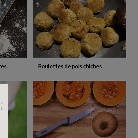
tes
Boulettes de pois chiches
es
us