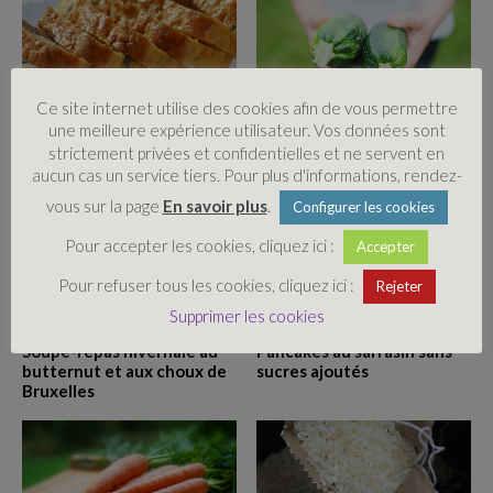
Ce site internet utilise des cookies afin de vous permettre
une meilleure expérience utilisateur. Vos données sont
Cake salé
Tarte fine
strictement privées et confidentielles et ne servent en
aucun cas un service tiers. Pour plus d'informations, rendez-
vous sur la page
En savoir plus
.
Configurer les cookies
Pour accepter les cookies, cliquez ici :
Accepter
Pour refuser tous les cookies, cliquez ici :
Rejeter
Supprimer les cookies
Soupe-repas hivernale au
Pancakes au sarrasin sans
butternut et aux choux de
sucres ajoutés
Bruxelles