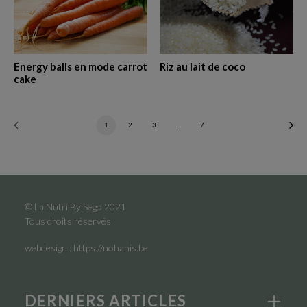
Energy balls en mode carrot
Riz au lait de coco
cake
1
2
3
…
7
© La Nutri By Sego 2021
Tous droits réservés
webdesign :
https://nohanis.be
DERNIERS ARTICLES