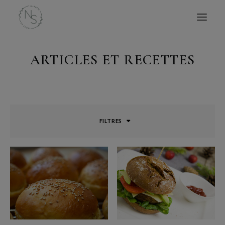
ARTICLES ET RECETTES
ACCUEIL
MES LIVRES
CONSULTATIONS
CONFÉRENCES
FILTRES
ATELIERS
BLOG
AVIS
À PROPOS
CONTACT